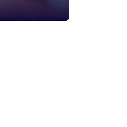
স্মার্ট ভূমি
১০৯
শিশু সহায
১৬১
বাংলাদেশ ক
০১৯
মাদকদ্রব্য 
১৬১
জরুরী অভ্