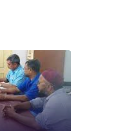
সুপ্রীম কোর
১০৯
নারী ও শিশ
১০৬
দুদক
১০২
দুর্যোগের 
১৬১