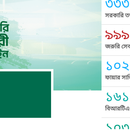
৩৩৩
সরকারি তথ
৯৯৯
জরুরি সেব
১০২
ফায়ার সার
১৬১
বিআরটিএ স
১০৩