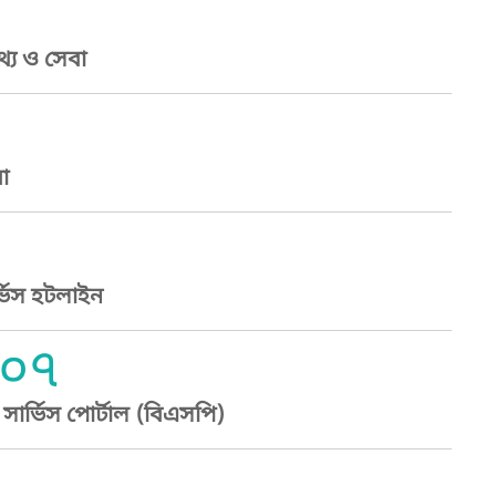
্য ও সেবা
া
্ভিস হটলাইন
০৭
ার্ভিস পোর্টাল (বিএসপি)