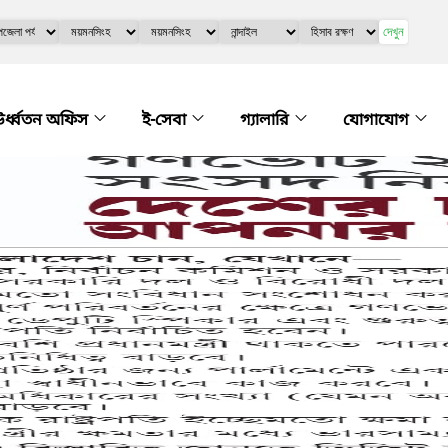
দেখুন
র্ধ্বতন অফিস
ই-সেবা
গ্যালারি
যোগাযোগ