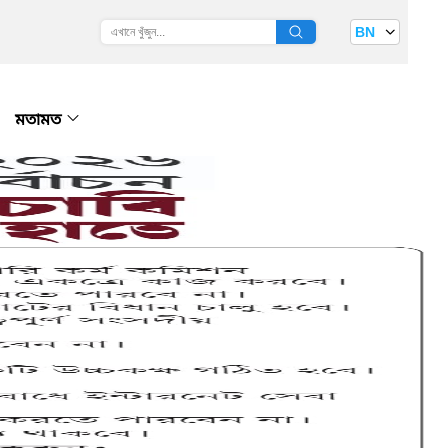
BN
মতামত